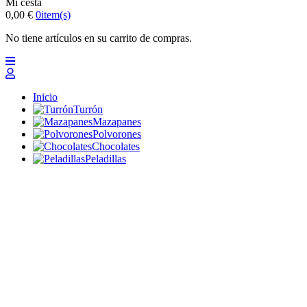
Mi cesta
0,00 €
0
item(s)
No tiene artículos en su carrito de compras.
Inicio
Turrón
Mazapanes
Polvorones
Chocolates
Peladillas
Lotes y regalos
Profesionales
Otros
Nuevo
Ofertas 2026
Top
Turrones Fabián
Granolas, Cremas de frutos secos y barritas energéticas
ecológicas
Inicio