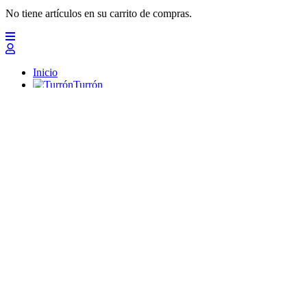
No tiene artículos en su carrito de compras.
Inicio
Turrón
Mazapanes
Polvorones
Chocolates
Peladillas
Lotes y regalos
Profesionales
Otros
Nuevo
Ofertas 2026
Top
Turrones Fabián
Granolas, Cremas de frutos secos y barritas energéticas ecológi
Inicio
Turrón
Turrón de Alicante (duro)
Turrón de Jijona (blando)