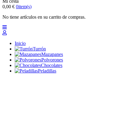
Mi cesta
0,00 €
0
item(s)
No tiene artículos en su carrito de compras.
Inicio
Turrón
Mazapanes
Polvorones
Chocolates
Peladillas
Lotes y regalos
Profesionales
Otros
Nuevo
Ofertas 2026
Top
Turrones Fabián
Granolas, Cremas de frutos secos y barritas energéticas
ecológicas
Inicio