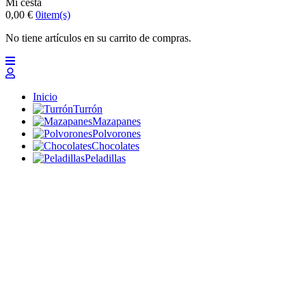
Mi cesta
0,00 €
0
item(s)
No tiene artículos en su carrito de compras.
Inicio
Turrón
Mazapanes
Polvorones
Chocolates
Peladillas
Lotes y regalos
Profesionales
Otros
Nuevo
Ofertas 2026
Top
Turrones Fabián
Granolas, Cremas de frutos secos y barritas energéticas
ecológicas
Inicio