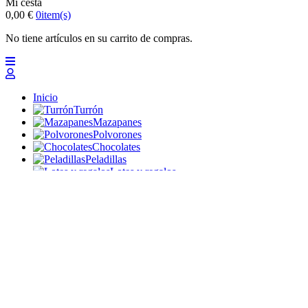
Mi cesta
0,00 €
0
item(s)
No tiene artículos en su carrito de compras.
Inicio
Turrón
Mazapanes
Polvorones
Chocolates
Peladillas
Lotes y regalos
Profesionales
Otros
Nuevo
Ofertas 2026
Top
Turrones Fabián
Granolas, Cremas de frutos secos y barritas energéticas
ecológicas
Inicio