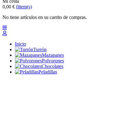
Mi cesta
0,00 €
0
item(s)
No tiene artículos en su carrito de compras.
Inicio
Turrón
Mazapanes
Polvorones
Chocolates
Peladillas
Lotes y regalos
Profesionales
Otros
Nuevo
Ofertas 2026
Top
Turrones Fabián
Granolas, Cremas de frutos secos y barritas energéticas
ecológicas
Inicio