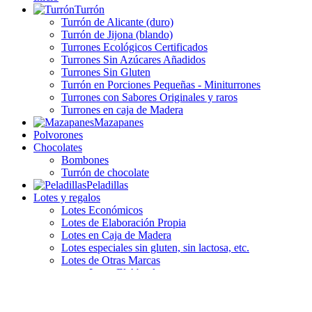
Turrón
Turrón de Alicante (duro)
Turrón de Jijona (blando)
Turrones Ecológicos Certificados
Turrones Sin Azúcares Añadidos
Turrones Sin Gluten
Turrón en Porciones Pequeñas - Miniturrones
Turrones con Sabores Originales y raros
Turrones en caja de Madera
Mazapanes
Polvorones
Chocolates
Bombones
Turrón de chocolate
Peladillas
Lotes y regalos
Lotes Económicos
Lotes de Elaboración Propia
Lotes en Caja de Madera
Lotes especiales sin gluten, sin lactosa, etc.
Lotes de Otras Marcas
Lotes El Abuelo
Lotes Picó - Navicajas
Lotes Antiu Xixona
Lotes Castillo de Jijona