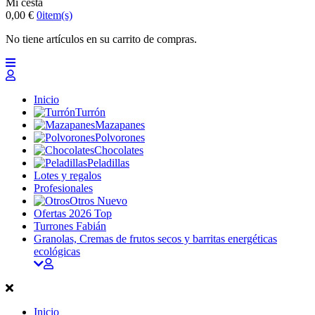
Mi cesta
0,00 €
0
item(s)
No tiene artículos en su carrito de compras.
Inicio
Turrón
Mazapanes
Polvorones
Chocolates
Peladillas
Lotes y regalos
Profesionales
Otros
Nuevo
Ofertas 2026
Top
Turrones Fabián
Granolas, Cremas de frutos secos y barritas energéticas
ecológicas
Inicio