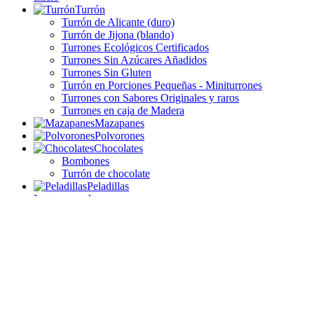
Turrón
Turrón de Alicante (duro)
Turrón de Jijona (blando)
Turrones Ecológicos Certificados
Turrones Sin Azúcares Añadidos
Turrones Sin Gluten
Turrón en Porciones Pequeñas - Miniturrones
Turrones con Sabores Originales y raros
Turrones en caja de Madera
Mazapanes
Polvorones
Chocolates
Bombones
Turrón de chocolate
Peladillas
Lotes y regalos
Lotes Económicos
Lotes de Elaboración Propia
Lotes en Caja de Madera
Lotes especiales sin gluten, sin lactosa, etc.
Lotes de Otras Marcas
Lotes El Abuelo
Lotes Picó - Navicajas
Lotes Antiu Xixona
Lotes Castillo de Jijona