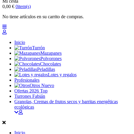
Mi cesta
0,00 €
0
item(s)
No tiene artículos en su carrito de compras.
Inicio
Turrón
Mazapanes
Polvorones
Chocolates
Peladillas
Lotes y regalos
Profesionales
Otros
Nuevo
Ofertas 2026
Top
Turrones Fabián
Granolas, Cremas de frutos secos y barritas energéticas
ecológicas
Inicio