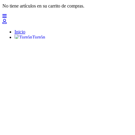
No tiene artículos en su carrito de compras.
Inicio
Turrón
Mazapanes
Polvorones
Chocolates
Peladillas
Lotes y regalos
Profesionales
Otros
Nuevo
Ofertas 2026
Top
Turrones Fabián
Granolas, Cremas de frutos secos y barritas energéticas ecológi
Inicio
Turrón
Turrón de Alicante (duro)
Turrón de Jijona (blando)