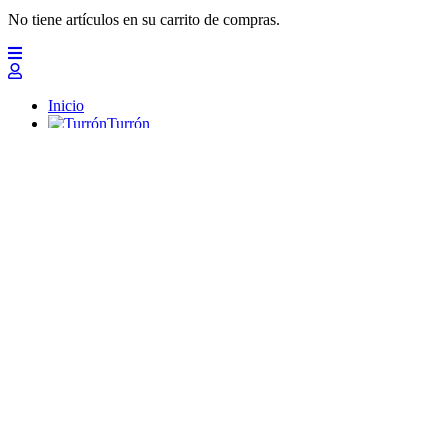
No tiene artículos en su carrito de compras.
Inicio
Turrón
Mazapanes
Polvorones
Chocolates
Peladillas
Lotes y regalos
Profesionales
Otros
Nuevo
Ofertas 2026
Top
Turrones Fabián
Granolas, Cremas de frutos secos y barritas energéticas ecológi
Inicio
Turrón
Turrón de Alicante (duro)
Turrón de Jijona (blando)