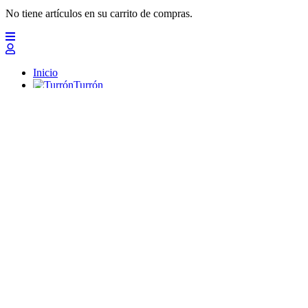
No tiene artículos en su carrito de compras.
Inicio
Turrón
Mazapanes
Polvorones
Chocolates
Peladillas
Lotes y regalos
Profesionales
Otros
Nuevo
Ofertas 2026
Top
Turrones Fabián
Granolas, Cremas de frutos secos y barritas energéticas ecológi
Inicio
Turrón
Turrón de Alicante (duro)
Turrón de Jijona (blando)