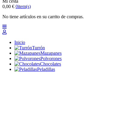
Mi cesta
0,00 €
0
item(s)
No tiene artículos en su carrito de compras.
Inicio
Turrón
Mazapanes
Polvorones
Chocolates
Peladillas
Lotes y regalos
Profesionales
Otros
Nuevo
Ofertas 2026
Top
Turrones Fabián
Granolas, Cremas de frutos secos y barritas energéticas
ecológicas
Inicio