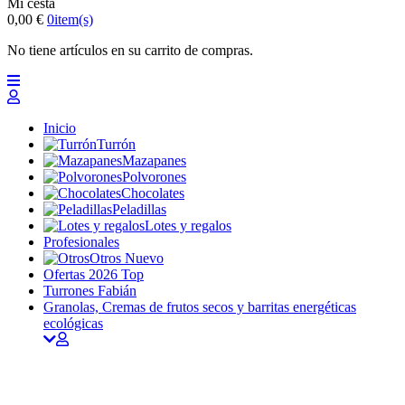
Mi cesta
0,00 €
0
item(s)
No tiene artículos en su carrito de compras.
Inicio
Turrón
Mazapanes
Polvorones
Chocolates
Peladillas
Lotes y regalos
Profesionales
Otros
Nuevo
Ofertas 2026
Top
Turrones Fabián
Granolas, Cremas de frutos secos y barritas energéticas
ecológicas
Inicio