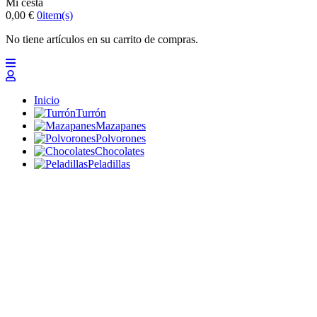
Mi cesta
0,00 €
0
item(s)
No tiene artículos en su carrito de compras.
Inicio
Turrón
Mazapanes
Polvorones
Chocolates
Peladillas
Lotes y regalos
Profesionales
Otros
Nuevo
Ofertas 2026
Top
Turrones Fabián
Granolas, Cremas de frutos secos y barritas energéticas
ecológicas
Inicio