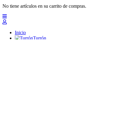
No tiene artículos en su carrito de compras.
Inicio
Turrón
Mazapanes
Polvorones
Chocolates
Peladillas
Lotes y regalos
Profesionales
Otros
Nuevo
Ofertas 2026
Top
Turrones Fabián
Granolas, Cremas de frutos secos y barritas energéticas ecológi
Inicio
Turrón
Turrón de Alicante (duro)
Turrón de Jijona (blando)