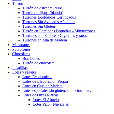
Turrón
Turrón de Alicante (duro)
Turrón de Jijona (blando)
Turrones Ecológicos Certificados
Turrones Sin Azúcares Añadidos
Turrones Sin Gluten
Turrón en Porciones Pequeñas - Miniturrones
Turrones con Sabores Originales y raros
Turrones en caja de Madera
Mazapanes
Polvorones
Chocolates
Bombones
Turrón de chocolate
Peladillas
Lotes y regalos
Lotes Económicos
Lotes de Elaboración Propia
Lotes en Caja de Madera
Lotes especiales sin gluten, sin lactosa, etc.
Lotes de Otras Marcas
Lotes El Abuelo
Lotes Picó - Navicajas
Lotes Antiu Xixona
Lotes Castillo de Jijona