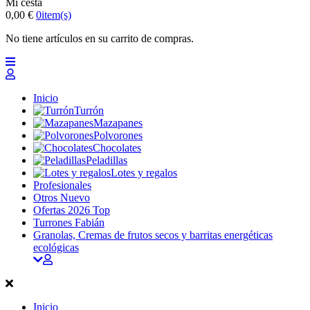
Mi cesta
0,00 €
0
item(s)
No tiene artículos en su carrito de compras.
Inicio
Turrón
Mazapanes
Polvorones
Chocolates
Peladillas
Lotes y regalos
Profesionales
Otros
Nuevo
Ofertas 2026
Top
Turrones Fabián
Granolas, Cremas de frutos secos y barritas energéticas
ecológicas
Inicio