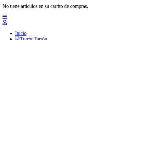
No tiene artículos en su carrito de compras.
Inicio
Turrón
Mazapanes
Polvorones
Chocolates
Peladillas
Lotes y regalos
Profesionales
Otros
Nuevo
Ofertas 2026
Top
Turrones Fabián
Granolas, Cremas de frutos secos y barritas energéticas ecológi
Inicio
Turrón
Turrón de Alicante (duro)
Turrón de Jijona (blando)