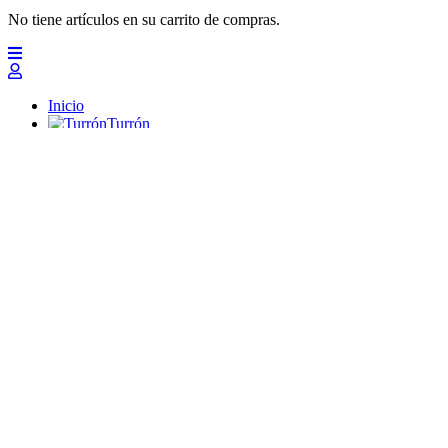
No tiene artículos en su carrito de compras.
Inicio
Turrón
Mazapanes
Polvorones
Chocolates
Peladillas
Lotes y regalos
Profesionales
Otros
Nuevo
Ofertas 2026
Top
Turrones Fabián
Granolas, Cremas de frutos secos y barritas energéticas ecológi
Inicio
Turrón
Turrón de Alicante (duro)
Turrón de Jijona (blando)