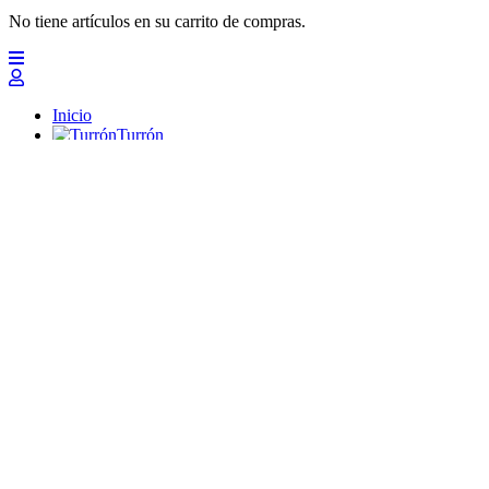
No tiene artículos en su carrito de compras.
Inicio
Turrón
Mazapanes
Polvorones
Chocolates
Peladillas
Lotes y regalos
Profesionales
Otros
Nuevo
Ofertas 2026
Top
Turrones Fabián
Granolas, Cremas de frutos secos y barritas energéticas ecológi
Inicio
Turrón
Turrón de Alicante (duro)
Turrón de Jijona (blando)