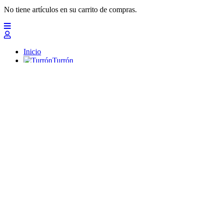
No tiene artículos en su carrito de compras.
Inicio
Turrón
Mazapanes
Polvorones
Chocolates
Peladillas
Lotes y regalos
Profesionales
Otros
Nuevo
Ofertas 2026
Top
Turrones Fabián
Granolas, Cremas de frutos secos y barritas energéticas ecológi
Inicio
Turrón
Turrón de Alicante (duro)
Turrón de Jijona (blando)