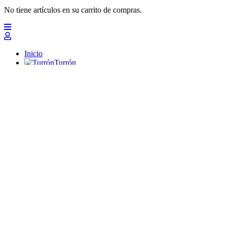
No tiene artículos en su carrito de compras.
Inicio
Turrón
Mazapanes
Polvorones
Chocolates
Peladillas
Lotes y regalos
Profesionales
Otros
Nuevo
Ofertas 2026
Top
Turrones Fabián
Granolas, Cremas de frutos secos y barritas energéticas ecológi
Inicio
Turrón
Turrón de Alicante (duro)
Turrón de Jijona (blando)