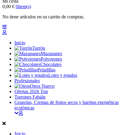
Mi cesta
0,00 €
0
item(s)
No tiene artículos en su carrito de compras.
Inicio
Turrón
Mazapanes
Polvorones
Chocolates
Peladillas
Lotes y regalos
Profesionales
Otros
Nuevo
Ofertas 2026
Top
Turrones Fabián
Granolas, Cremas de frutos secos y barritas energéticas
ecológicas
Inicio