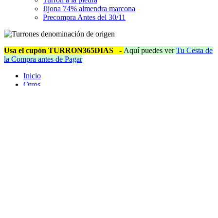
Jijona 74% almendra marcona
Precompra Antes del 30/11
Usa el cupón TURRON365DIAS
-
Aquí puedes ver
Tu Cesta de
la Compra antes de Pagar
Inicio
Otros
Caja de madera con tapa para 3 turrones (vacía) -
Madera Natural de Chopo - 20cm x 7cm x 6,5cm -
Visagras y Cierre Doradas
Product was successfully added to your shopping cart.
Ir al carrito de la compra
Continuar Comprando
Caja de madera con tapa para 3 turrones (vacía) - Madera Natural de
Chopo - 20cm x 7cm x 6,5cm - Visagras y Cierre Doradas
Precio Habitual:
6,05 €
Special Price
4,84 €