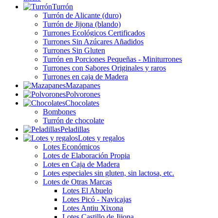
Turrón
Turrón de Alicante (duro)
Turrón de Jijona (blando)
Turrones Ecológicos Certificados
Turrones Sin Azúcares Añadidos
Turrones Sin Gluten
Turrón en Porciones Pequeñas - Miniturrones
Turrones con Sabores Originales y raros
Turrones en caja de Madera
Mazapanes
Polvorones
Chocolates
Bombones
Turrón de chocolate
Peladillas
Lotes y regalos
Lotes Económicos
Lotes de Elaboración Propia
Lotes en Caja de Madera
Lotes especiales sin gluten, sin lactosa, etc.
Lotes de Otras Marcas
Lotes El Abuelo
Lotes Picó - Navicajas
Lotes Antiu Xixona
Lotes Castillo de Jijona