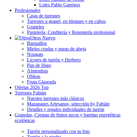
Lotes Pablo Garrigos
Profesionales
Cajas de turrones
Turrones a granel, en bloques y en cubos
Graneles
Pastelería, Confitería y Repostería profesional
Otros
Nuevo
Barquillos
Mieles crudas y puras de abeja
Nougats
Licores de turrón y Herbero
Pan de Higo
Almendras
Obleas
Fruta Glaseada
Ofertas 2026
Top
Turrones Fabián
Nuestro turrones más clásicos
Mazapanes Artesanos, selección by Fabián
Detalles y regalos individuales de turrón
Granolas, Cremas de frutos secos y barritas energéticas
ecológicas
Turrón personalizado con tu foto
Turrón a la piedra