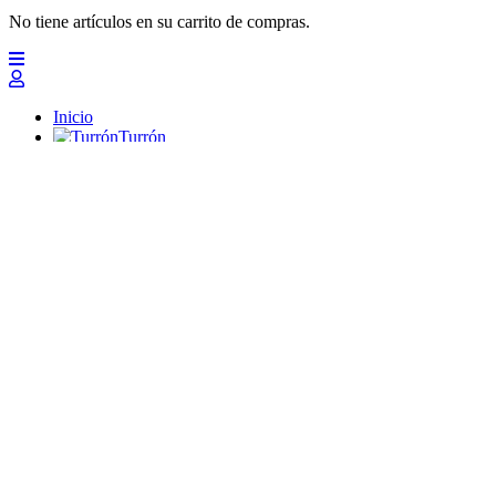
No tiene artículos en su carrito de compras.
Inicio
Turrón
Mazapanes
Polvorones
Chocolates
Peladillas
Lotes y regalos
Profesionales
Otros
Nuevo
Ofertas 2026
Top
Turrones Fabián
Granolas, Cremas de frutos secos y barritas energéticas ecológi
Inicio
Turrón
Turrón de Alicante (duro)
Turrón de Jijona (blando)