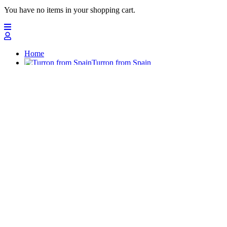
You have no items in your shopping cart.
Home
Turron from Spain
Marzipan
Polvorones
Chocolates
Sugar Almonds
Gifts - Bundles
Big quantities
Sweets and candies
Nuevo
Top offers
Top
Turrones Fabián
Granolas, Cremas de frutos secos y barritas energéticas ecológi
Home
Turron from Spain
Turrón de Alicante (duro)
Turrón de Jijona (blando)
Buy Ecologic Turrón