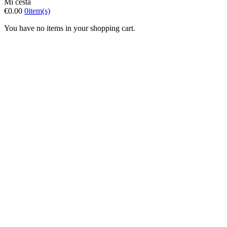
Mi cesta
€0.00
0
item(s)
You have no items in your shopping cart.
Home
Turron from Spain
Marzipan
Polvorones
Chocolates
Sugar Almonds
Gifts - Bundles
Big quantities
Sweets and candies
Nuevo
Top offers
Top
Turrones Fabián
Granolas, Cremas de frutos secos y barritas energéticas
ecológicas
Home
Turron from Spain