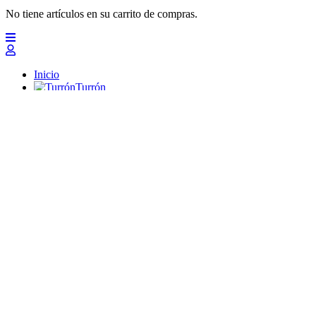
No tiene artículos en su carrito de compras.
Inicio
Turrón
Mazapanes
Polvorones
Chocolates
Peladillas
Lotes y regalos
Profesionales
Otros
Nuevo
Ofertas 2026
Top
Turrones Fabián
Granolas, Cremas de frutos secos y barritas energéticas ecológi
Inicio
Turrón
Turrón de Alicante (duro)
Turrón de Jijona (blando)