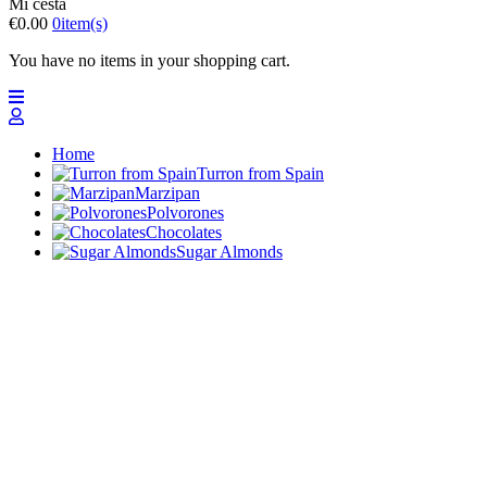
Mi cesta
€0.00
0
item(s)
You have no items in your shopping cart.
Home
Turron from Spain
Marzipan
Polvorones
Chocolates
Sugar Almonds
Gifts - Bundles
Big quantities
Sweets and candies
Nuevo
Top offers
Top
Turrones Fabián
Granolas, Cremas de frutos secos y barritas energéticas
ecológicas
Home
Turron from Spain