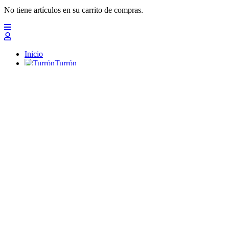
No tiene artículos en su carrito de compras.
Inicio
Turrón
Mazapanes
Polvorones
Chocolates
Peladillas
Lotes y regalos
Profesionales
Otros
Nuevo
Ofertas 2026
Top
Turrones Fabián
Granolas, Cremas de frutos secos y barritas energéticas ecológi
Inicio
Turrón
Turrón de Alicante (duro)
Turrón de Jijona (blando)