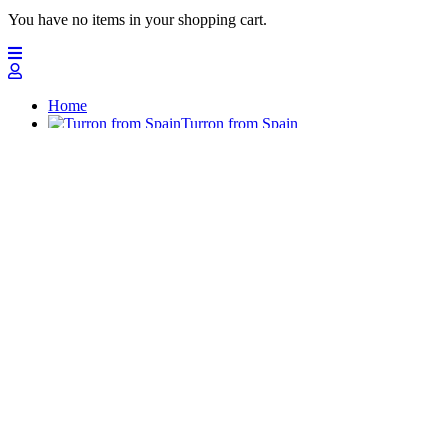
You have no items in your shopping cart.
Home
Turron from Spain
Marzipan
Polvorones
Chocolates
Sugar Almonds
Gifts - Bundles
Big quantities
Sweets and candies
Nuevo
Top offers
Top
Turrones Fabián
Granolas, Cremas de frutos secos y barritas energéticas ecológi
Home
Turron from Spain
Turrón de Alicante (duro)
Turrón de Jijona (blando)
Buy Ecologic Turrón