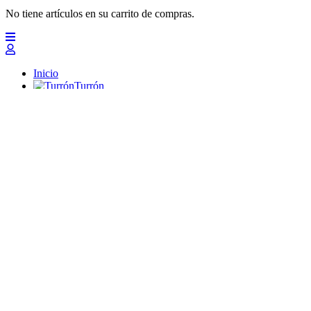
No tiene artículos en su carrito de compras.
Inicio
Turrón
Mazapanes
Polvorones
Chocolates
Peladillas
Lotes y regalos
Profesionales
Otros
Nuevo
Ofertas 2026
Top
Turrones Fabián
Granolas, Cremas de frutos secos y barritas energéticas ecológi
Inicio
Turrón
Turrón de Alicante (duro)
Turrón de Jijona (blando)