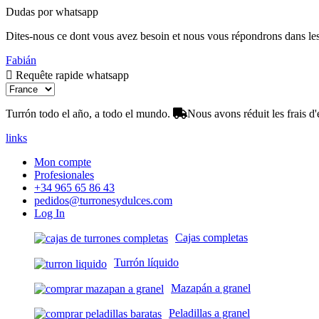
Dudas por whatsapp
Dites-nous ce dont vous avez besoin et nous vous répondrons dans les 
Fabián
Requête rapide whatsapp
Turrón todo el año, a todo el mundo.
Nous avons réduit les frais d'
links
Mon compte
Profesionales
+34 965 65 86 43
pedidos@turronesydulces.com
Log In
Cajas completas
Turrón líquido
Mazapán a granel
Peladillas a granel