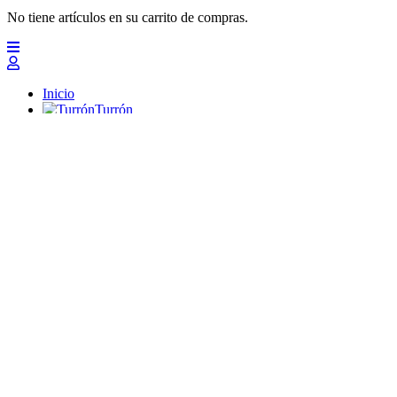
No tiene artículos en su carrito de compras.
Inicio
Turrón
Mazapanes
Polvorones
Chocolates
Peladillas
Lotes y regalos
Profesionales
Otros
Nuevo
Ofertas 2026
Top
Turrones Fabián
Granolas, Cremas de frutos secos y barritas energéticas ecológi
Inicio
Turrón
Turrón de Alicante (duro)
Turrón de Jijona (blando)