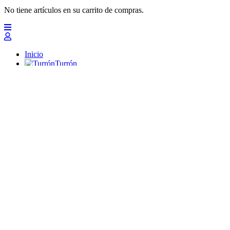
No tiene artículos en su carrito de compras.
Inicio
Turrón
Mazapanes
Polvorones
Chocolates
Peladillas
Lotes y regalos
Profesionales
Otros
Nuevo
Ofertas 2026
Top
Turrones Fabián
Granolas, Cremas de frutos secos y barritas energéticas ecológi
Inicio
Turrón
Turrón de Alicante (duro)
Turrón de Jijona (blando)