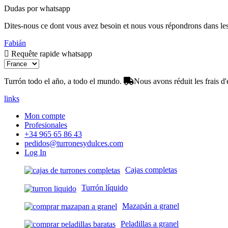
Dudas por whatsapp
Dites-nous ce dont vous avez besoin et nous vous répondrons dans les 
Fabián
Requête rapide whatsapp
Turrón todo el año, a todo el mundo.
Nous avons réduit les frais d'
links
Mon compte
Profesionales
+34 965 65 86 43
pedidos@turronesydulces.com
Log In
Cajas completas
Turrón líquido
Mazapán a granel
Peladillas a granel