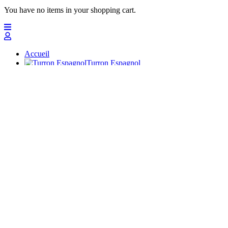
You have no items in your shopping cart.
Accueil
Turron Espagnol
Massepain
Polvorones
Chocolats
Peladillas
Cadeaux avec touron
Profesionales
Artisans Doux
Nuevo
Offres
Top
Turrones Fabián
Granolas, Cremas de frutos secos y barritas energéticas ecológi
Accueil
Turron Espagnol
Turrón de Alicante (duro)
Turrón de Jijona (blando)
Achat Turron Écologique