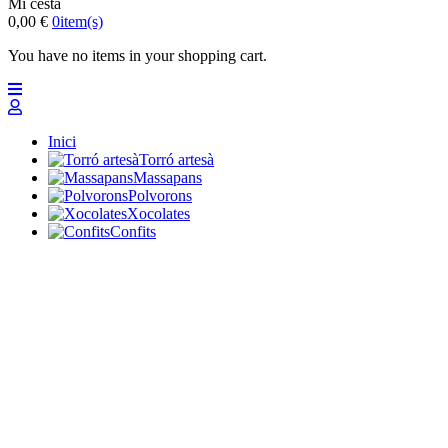
Mi cesta
0,00 €
0
item(s)
You have no items in your shopping cart.
Inici
Torró artesà
Massapans
Polvorons
Xocolates
Confits
Lots i regals preparats
Professionals
Altres dolços
Nuevo
Ofertes
Top
Turrones Fabián
Granolas, Cremas de frutos secos y barritas energéticas
ecológicas
Inici
Torró artesà