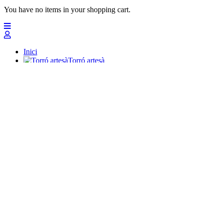
You have no items in your shopping cart.
Inici
Torró artesà
Massapans
Polvorons
Xocolates
Confits
Lots i regals preparats
Professionals
Altres dolços
Nuevo
Ofertes
Top
Turrones Fabián
Granolas, Cremas de frutos secos y barritas energéticas ecológi
Inici
Torró artesà
Turrón de Alicante (duro)
Turrón de Jijona (blando)
Comprar Torrons Ecológics