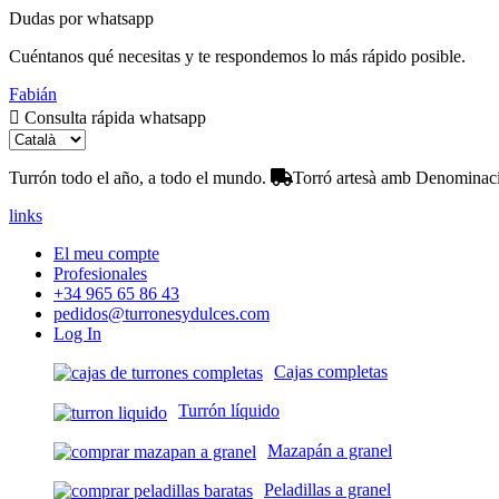
Dudas por whatsapp
Cuéntanos qué necesitas y te respondemos lo más rápido posible.
Fabián
Consulta rápida whatsapp
Turrón todo el año, a todo el mundo.
Torró artesà amb Denominació
links
El meu compte
Profesionales
+34 965 65 86 43
pedidos@turronesydulces.com
Log In
Cajas completas
Turrón líquido
Mazapán a granel
Peladillas a granel