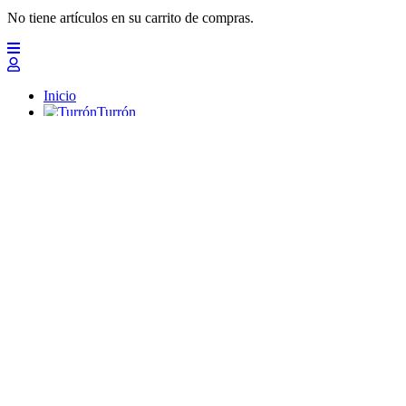
No tiene artículos en su carrito de compras.
Inicio
Turrón
Mazapanes
Polvorones
Chocolates
Peladillas
Lotes y regalos
Profesionales
Otros
Nuevo
Ofertas 2026
Top
Turrones Fabián
Granolas, Cremas de frutos secos y barritas energéticas ecológi
Inicio
Turrón
Turrón de Alicante (duro)
Turrón de Jijona (blando)