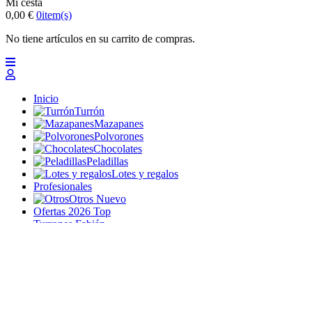
Mi cesta
0,00 €
0
item(s)
No tiene artículos en su carrito de compras.
Inicio
Turrón
Mazapanes
Polvorones
Chocolates
Peladillas
Lotes y regalos
Profesionales
Otros
Nuevo
Ofertas 2026
Top
Turrones Fabián
Granolas, Cremas de frutos secos y barritas energéticas
ecológicas
Inicio