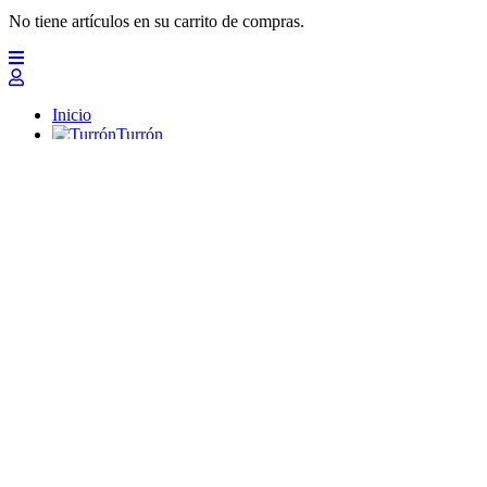
No tiene artículos en su carrito de compras.
Inicio
Turrón
Mazapanes
Polvorones
Chocolates
Peladillas
Lotes y regalos
Profesionales
Otros
Nuevo
Ofertas 2026
Top
Turrones Fabián
Granolas, Cremas de frutos secos y barritas energéticas ecológi
Inicio
Turrón
Turrón de Alicante (duro)
Turrón de Jijona (blando)