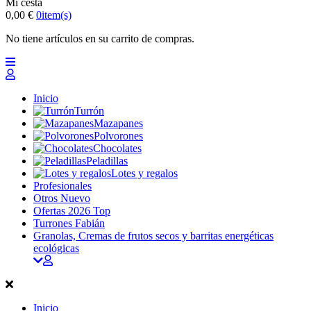
Mi cesta
0,00 €
0
item(s)
No tiene artículos en su carrito de compras.
Inicio
Turrón
Mazapanes
Polvorones
Chocolates
Peladillas
Lotes y regalos
Profesionales
Otros
Nuevo
Ofertas 2026
Top
Turrones Fabián
Granolas, Cremas de frutos secos y barritas energéticas
ecológicas
Inicio