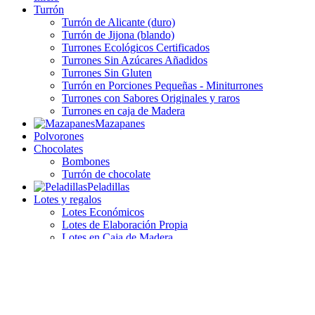
Turrón
Turrón de Alicante (duro)
Turrón de Jijona (blando)
Turrones Ecológicos Certificados
Turrones Sin Azúcares Añadidos
Turrones Sin Gluten
Turrón en Porciones Pequeñas - Miniturrones
Turrones con Sabores Originales y raros
Turrones en caja de Madera
Mazapanes
Polvorones
Chocolates
Bombones
Turrón de chocolate
Peladillas
Lotes y regalos
Lotes Económicos
Lotes de Elaboración Propia
Lotes en Caja de Madera
Lotes especiales sin gluten, sin lactosa, etc.
Lotes de Otras Marcas
Lotes El Abuelo
Lotes Picó - Navicajas
Lotes Antiu Xixona
Lotes Castillo de Jijona