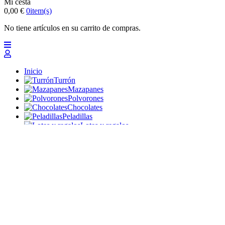
Mi cesta
0,00 €
0
item(s)
No tiene artículos en su carrito de compras.
Inicio
Turrón
Mazapanes
Polvorones
Chocolates
Peladillas
Lotes y regalos
Profesionales
Otros
Nuevo
Ofertas 2026
Top
Turrones Fabián
Granolas, Cremas de frutos secos y barritas energéticas
ecológicas
Inicio