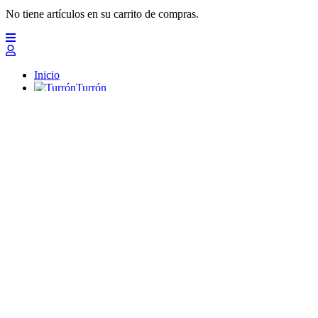
No tiene artículos en su carrito de compras.
Inicio
Turrón
Mazapanes
Polvorones
Chocolates
Peladillas
Lotes y regalos
Profesionales
Otros
Nuevo
Ofertas 2026
Top
Turrones Fabián
Granolas, Cremas de frutos secos y barritas energéticas ecológi
Inicio
Turrón
Turrón de Alicante (duro)
Turrón de Jijona (blando)