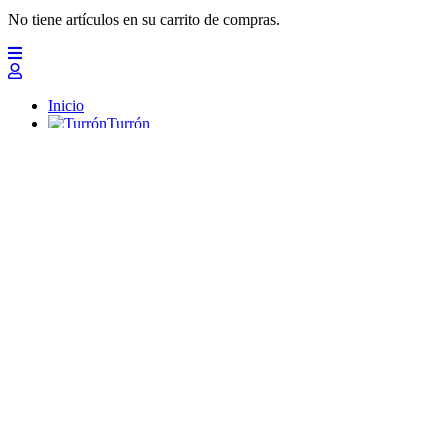
No tiene artículos en su carrito de compras.
Inicio
Turrón
Mazapanes
Polvorones
Chocolates
Peladillas
Lotes y regalos
Profesionales
Otros
Nuevo
Ofertas 2026
Top
Turrones Fabián
Granolas, Cremas de frutos secos y barritas energéticas ecológi
Inicio
Turrón
Turrón de Alicante (duro)
Turrón de Jijona (blando)