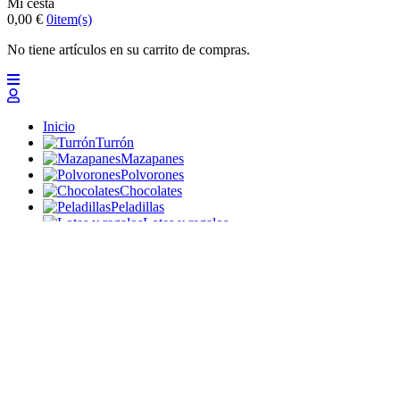
Mi cesta
0,00 €
0
item(s)
No tiene artículos en su carrito de compras.
Inicio
Turrón
Mazapanes
Polvorones
Chocolates
Peladillas
Lotes y regalos
Profesionales
Otros
Nuevo
Ofertas 2026
Top
Turrones Fabián
Granolas, Cremas de frutos secos y barritas energéticas
ecológicas
Inicio