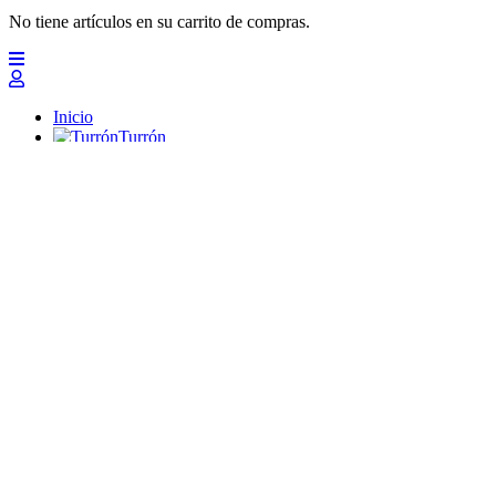
No tiene artículos en su carrito de compras.
Inicio
Turrón
Mazapanes
Polvorones
Chocolates
Peladillas
Lotes y regalos
Profesionales
Otros
Nuevo
Ofertas 2026
Top
Turrones Fabián
Granolas, Cremas de frutos secos y barritas energéticas ecológi
Inicio
Turrón
Turrón de Alicante (duro)
Turrón de Jijona (blando)