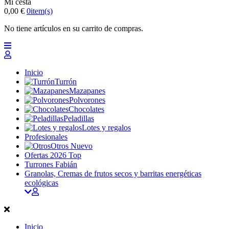
Mi cesta
0,00 €
0
item(s)
No tiene artículos en su carrito de compras.
Inicio
Turrón
Mazapanes
Polvorones
Chocolates
Peladillas
Lotes y regalos
Profesionales
Otros
Nuevo
Ofertas 2026
Top
Turrones Fabián
Granolas, Cremas de frutos secos y barritas energéticas
ecológicas
Inicio