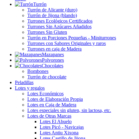
Turrón
Turrón de Alicante (duro)
Turrón de Jijona (blando)
Turrones Ecológicos Certificados
Turrones Sin Azúcares Añadidos
Turrones Sin Gluten
Turrón en Porciones Pequeñas - Miniturrones
Turrones con Sabores Originales y raros
Turrones en caja de Madera
Mazapanes
Polvorones
Chocolates
Bombones
Turrón de chocolate
Peladillas
Lotes y regalos
Lotes Económicos
Lotes de Elaboración Propia
Lotes en Caja de Madera
Lotes especiales sin gluten, sin lactosa, etc.
Lotes de Otras Marcas
Lotes El Abuelo
Lotes Picó - Navicajas
Lotes Antiu Xixona
Lotes Castillo de Jijona