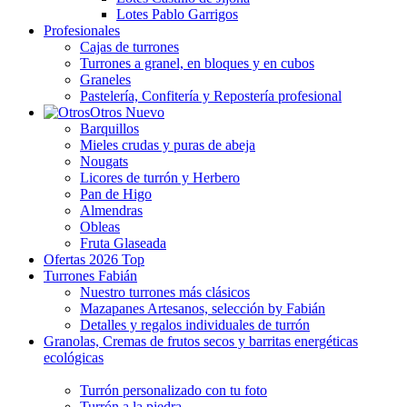
Lotes Pablo Garrigos
Profesionales
Cajas de turrones
Turrones a granel, en bloques y en cubos
Graneles
Pastelería, Confitería y Repostería profesional
Otros
Nuevo
Barquillos
Mieles crudas y puras de abeja
Nougats
Licores de turrón y Herbero
Pan de Higo
Almendras
Obleas
Fruta Glaseada
Ofertas 2026
Top
Turrones Fabián
Nuestro turrones más clásicos
Mazapanes Artesanos, selección by Fabián
Detalles y regalos individuales de turrón
Granolas, Cremas de frutos secos y barritas energéticas
ecológicas
Turrón personalizado con tu foto
Turrón a la piedra