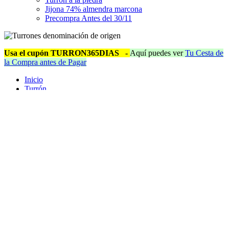
Jijona 74% almendra marcona
Precompra Antes del 30/11
Usa el cupón TURRON365DIAS
-
Aquí puedes ver
Tu Cesta de
la Compra antes de Pagar
Inicio
Turrón
Turrón en Porciones Pequeñas - Miniturrones
Porción de Turrón Artesano de Chocolate con Almendras
20g en cajas a granel - Caja de 1,5kg (55 unidades)
Product was successfully added to your shopping cart.
Ir al carrito de la compra
Continuar Comprando
Porción de Turrón Artesano de Chocolate con Almendras 20g en
cajas a granel - Caja de 1,5kg (55 unidades)
Precio Habitual:
35,20 €
Special Price
33,00 €