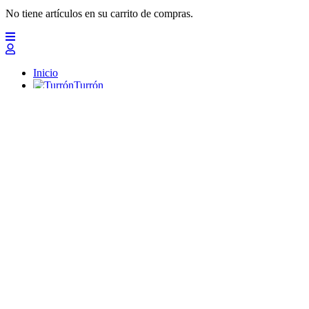
No tiene artículos en su carrito de compras.
Inicio
Turrón
Mazapanes
Polvorones
Chocolates
Peladillas
Lotes y regalos
Profesionales
Otros
Nuevo
Ofertas 2026
Top
Turrones Fabián
Granolas, Cremas de frutos secos y barritas energéticas ecológi
Inicio
Turrón
Turrón de Alicante (duro)
Turrón de Jijona (blando)