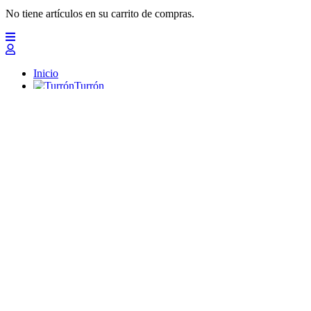
No tiene artículos en su carrito de compras.
Inicio
Turrón
Mazapanes
Polvorones
Chocolates
Peladillas
Lotes y regalos
Profesionales
Otros
Nuevo
Ofertas 2026
Top
Turrones Fabián
Granolas, Cremas de frutos secos y barritas energéticas ecológi
Inicio
Turrón
Turrón de Alicante (duro)
Turrón de Jijona (blando)