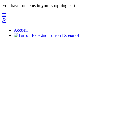
You have no items in your shopping cart.
Accueil
Turron Espagnol
Massepain
Polvorones
Chocolats
Peladillas
Cadeaux avec touron
Profesionales
Artisans Doux
Nuevo
Offres
Top
Turrones Fabián
Granolas, Cremas de frutos secos y barritas energéticas ecológi
Accueil
Turron Espagnol
Turrón de Alicante (duro)
Turrón de Jijona (blando)
Achat Turron Écologique