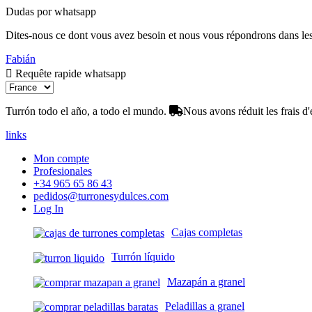
Dudas por whatsapp
Dites-nous ce dont vous avez besoin et nous vous répondrons dans les 
Fabián
Requête rapide whatsapp
Turrón todo el año, a todo el mundo.
Nous avons réduit les frais d'
links
Mon compte
Profesionales
+34 965 65 86 43
pedidos@turronesydulces.com
Log In
Cajas completas
Turrón líquido
Mazapán a granel
Peladillas a granel