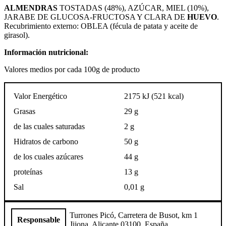
ALMENDRAS
TOSTADAS (48%), AZÚCAR, MIEL (10%),
JARABE DE GLUCOSA-FRUCTOSA Y CLARA DE
HUEVO
.
Recubrimiento externo: OBLEA (fécula de patata y aceite de
girasol).
Información nutricional:
Valores medios por cada 100g de producto
Valor Energético
2175 kJ (521 kcal)
Grasas
29 g
de las cuales saturadas
2 g
Hidratos de carbono
50 g
de los cuales azúcares
44 g
proteínas
13 g
Sal
0,01 g
Turrones Picó, Carretera de Busot, km 1
Responsable
Jijona, Alicante 03100, España